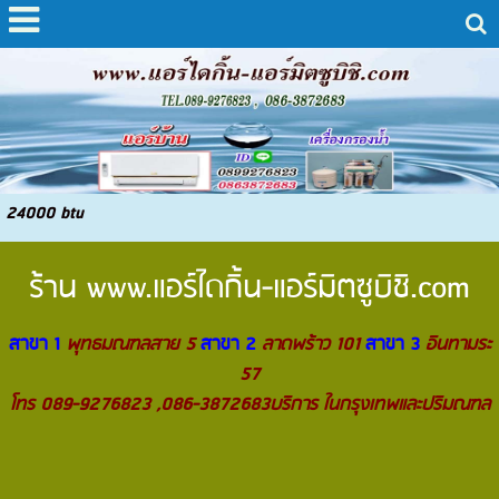
24000 btu
ร้าน
www.แอร์ไดกิ้น-แอร์มิตซูบิชิ.com
สาขา 1
พุทธมณฑลสาย 5
สาขา 2
ลาดพร้าว 101
สาขา 3
อินทามระ
57
โทร 089-9276823 ,086-3872683บริการ ในกรุงเทพและปริมณฑล