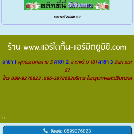
ราคาแอร์ 24000 BTU
ร้าน
www.แอร์ไดกิ้น-แอร์มิตซูบิชิ.com
สาขา 1
พุทธมณฑลสาย 5
สาขา 2
ลาดพร้าว 101
สาขา 3
อินทามระ
57
โทร 089-9276823 ,086-3872683บริการ ในกรุงเทพและปริมณฑล
ใน
ติดต่อ
0899276823