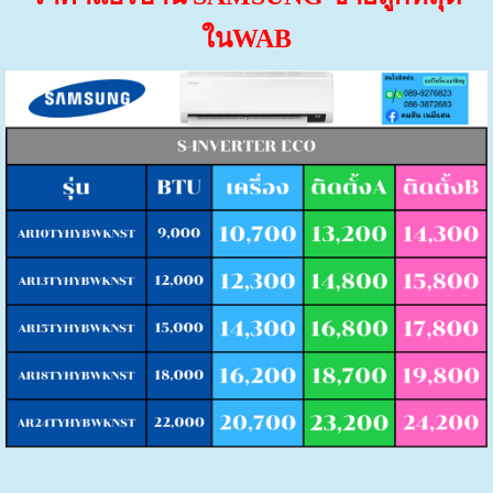
ในWAB