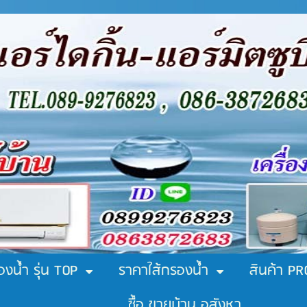
องน้ำ รุ่น TOP
ราคาใส้กรองน้ำ
สินค้า P
ซื้อ ขายบ้าน อสังหา