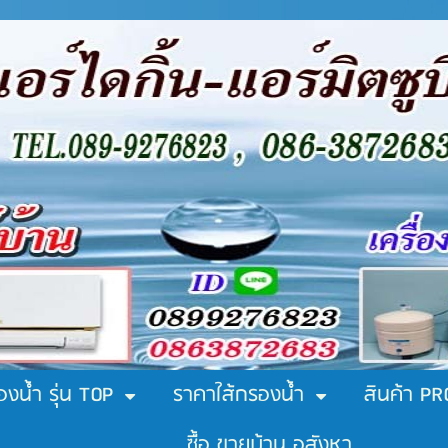
องน้ำ รุ่น TOP
ราคาใส้กรองน้ำ
สินค้า P
ซื้อ ขายบ้าน อสังหา