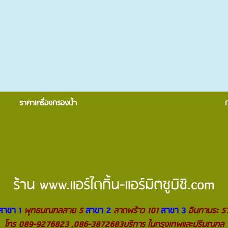
ราคาเครื่องกรองน้ำ
ร้าน
www.แอร์ไดกิ้น-แอร์มิตซูบิชิ.com
สาขา 1
พุทธมณฑลสาย 5
สาขา 2
ลาดพร้าว 101
สาขา 3
อินทามระ 5
โทร 089-9276823 ,086-3872683บริการ ในกรุงเทพและปริมณฑล