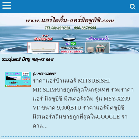
รวมรุ่นแอร์ มิตซู msy-xz new
รุ่น MSY-XZ09VF
ราคาแอร์บ้านแอร์ MITSUBISHI
MR.SLIMขายถูกที่สุดในกรุงเทพ รวมราคา
แอร์ มิสซูบิชิ มิสเตอร์สลิม รุ่น MSY-XZ09
VF ขนาด 9,000ฺBTU ราคาแอร์มิตซูบิชิ
มิสเตอร์สลิมขายถูกที่สุดในGOOGLE รา
คาแ...