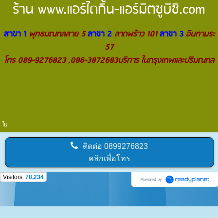
ร้าน
www.แอร์ไดกิ้น-แอร์มิตซูบิชิ.com
สาขา 1
พุทธมณฑลสาย 5
สาขา 2
ลาดพร้าว 101
สาขา 3
อินทามระ
57
โทร 089-9276823 ,086-3872683บริการ ในกรุงเทพและปริมณฑล
ใน
ติดต่อ
0899276823
คลิกเพื่อโทร
Visitors:
78,234