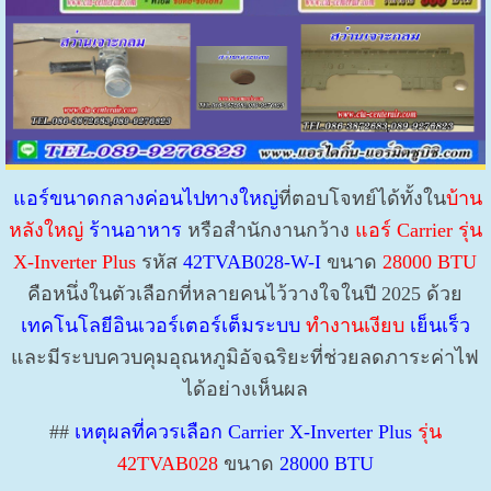
แอร์ขนาดกลางค่อนไปทางใหญ่
ที่ตอบโจทย์ได้ทั้งใน
บ้าน
หลังใหญ่
ร้านอาหาร
หรือสำนักงานกว้าง
แอร์ Carrier รุ่น
X-Inverter Plus
รหัส
42TVAB028-W-I
ขนาด
28000 BTU
คือหนึ่งในตัวเลือกที่หลายคนไว้วางใจในปี 2025 ด้วย
เทคโนโลยีอินเวอร์เตอร์เต็มระบบ
ทำงานเงียบ
เย็นเร็ว
และมีระบบควบคุมอุณหภูมิอัจฉริยะที่ช่วยลดภาระค่าไฟ
ได้อย่างเห็นผล
##
เหตุผลที่ควรเลือก
Carrier X-Inverter Plus
รุ่น
42TVAB028
ขนาด
28000 BTU