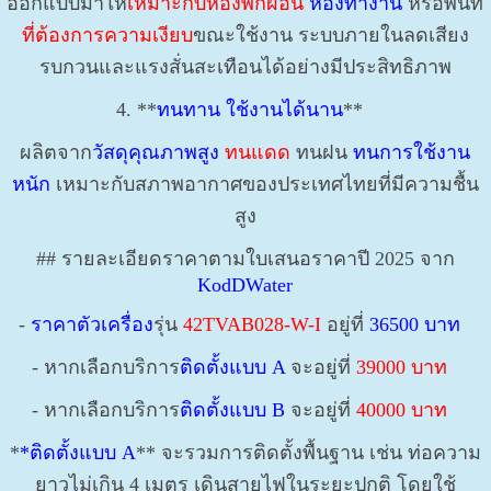
ออกแบบมาให้
เหมาะกับห้องพักผ่อน
ห้องทำงาน
หรือพื้นที่
ที่ต้องการความเงียบ
ขณะใช้งาน ระบบภายในลดเสียง
รบกวนและแรงสั่นสะเทือนได้อย่างมีประสิทธิภาพ
4. **
ทนทาน ใช้งานได้นาน
**
ผลิตจาก
วัสดุคุณภาพสูง
ทนแดด
ทนฝน
ทนการใช้งาน
หนัก
เหมาะกับสภาพอากาศของประเทศไทยที่มีความชื้น
สูง
## รายละเอียดราคาตามใบเสนอราคาปี 2025 จาก
KodDWater
-
ราคาตัวเครื่อง
รุ่น
42TVAB028-W-I
อยู่ที่
36500 บาท
- หากเลือกบริการ
ติดตั้งแบบ A
จะอยู่ที่
39000 บาท
- หากเลือกบริการ
ติดตั้งแบบ B
จะอยู่ที่
40000 บาท
*
*ติดตั้งแบบ A
** จะรวมการติดตั้งพื้นฐาน เช่น ท่อความ
ยาวไม่เกิน 4 เมตร เดินสายไฟในระยะปกติ โดยใช้