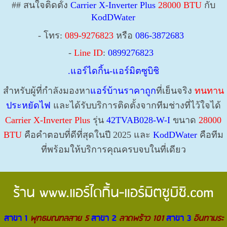
## สนใจติดตั้ง
Carrier X-Inverter Plus
28000 BTU
กับ
KodDWater
- โทร:
089-9276823
หรือ
086-3872683
-
Line ID
:
0899276823
.แอร์ไดกิ้น-แอร์มิตซูบิชิ
สำหรับผู้ที่กำลังมองหา
แอร์บ้านราคาถูก
ที่เย็นจริง
ทนทาน
ประหยัดไฟ
และได้รับบริการติดตั้งจากทีมช่างที่ไว้ใจได้
Carrier X-Inverter Plus
รุ่น
42TVAB028-W-I
ขนาด
28000
BTU
คือคำตอบที่ดีที่สุดในปี 2025 และ
KodDWater
คือทีม
ที่พร้อมให้บริการคุณครบจบในที่เดียว
ร้าน
www.แอร์ไดกิ้น-แอร์มิตซูบิชิ.com
สาขา 1
พุทธมณฑลสาย 5
สาขา 2
ลาดพร้าว 101
สาขา 3
อินทามระ