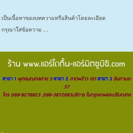
เป็นเนื้อหาของบทความหรือสินค้าโดยละเอียด
กรุณาใส่ข้อความ …
ร้าน
www.แอร์ไดกิ้น-แอร์มิตซูบิชิ.com
สาขา 1
พุทธมณฑลสาย 5
สาขา 2
ลาดพร้าว 101
สาขา 3
อินทามระ
57
โทร 089-9276823 ,086-3872683บริการ ในกรุงเทพและปริมณฑล