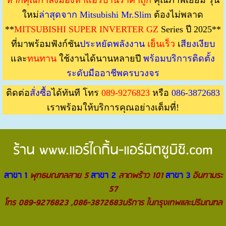
ใหม่
ล่าสุดจาก Mitsubishi Mr.Slim
ต้องไม่พลาด
**
MITSUBISHI SUPER INVERTER GZ
Series ปี 2025**
ที่มาพร้อมฟังก์ชัน
ประหยัดพลังงาน
เย็นเร็ว
เ
สียงเงียบ
และ
ทนทาน
ใช้งานได้นานหลายปี
พร้อมบริการติดตั้ง
ระดับมืออาชีพครบวงจร
ติดต่อ
สั่งซื้อ
ได้ทันที โทร
089-9276823
หรือ
086-3872683
เราพร้อมให้บริการคุณอย่างเต็มที่!
ร้าน
www.แอร์ไดกิ้น-แอร์มิตซูบิชิ.com
สาขา 1
พุทธมณฑลสาย 5
สาขา 2
ลาดพร้าว 101
สาขา 3
อินทามระ
57
โทร 089-9276823 ,086-3872683บริการ ในกรุงเทพและปริมณฑล