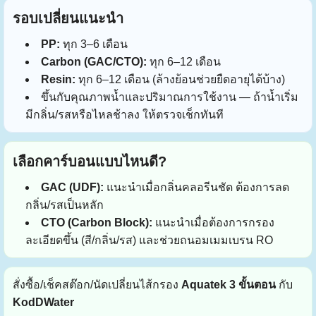
รอบเปลี่ยนแนะนำ
PP:
ทุก 3–6 เดือน
Carbon (GAC/CTO):
ทุก 6–12 เดือน
Resin:
ทุก 6–12 เดือน (ล้างย้อนช่วยยืดอายุได้บ้าง)
ขึ้นกับคุณภาพน้ำและปริมาณการใช้งาน — ถ้าน้ำเริ่ม
มีกลิ่น/รสหรือไหลช้าลง ให้ตรวจเช็กทันที
เลือกคาร์บอนแบบไหนดี?
GAC (UDF):
แนะนำเมื่อกลิ่นคลอรีนชัด ต้องการลด
กลิ่น/รสเป็นหลัก
CTO (Carbon Block):
แนะนำเมื่อต้องการกรอง
ละเอียดขึ้น (สี/กลิ่น/รส) และช่วยถนอมเมมเบรน RO
สั่งซื้อ/เช็คสต๊อก/นัดเปลี่ยนไส้กรอง
Aquatek 3 ขั้นตอน
กับ
KodDWater