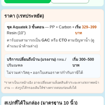
ราคา (เรทประหยัด)
ชุด Aquatek 3 ขั้นตอน
— PP + Carbon +
เริ่ม
329–399
Resin (10")
บาท
คาร์บอนสามารถเป็น
GAC
หรือ
CTO
ตามปัญหาน้ำ (ดู
คำแนะนำด้านล่าง)
บริการเปลี่ยนถึงบ้าน (แรงงาน)
กทม./
เริ่ม 300–500
ปริมณฑล
บาท
ไม่รวมค่าวัสดุ • ออกใบเสนอราคา/กำกับภาษีได้
*ราคาเป็นเรทอ้างอิง อาจเปลี่ยนตามล็อตสินค้า/ระยะทาง/สภาพหน้า
งาน — ส่งรูปไส้กรองเดิมให้ช่างตรวจสอบก่อนสั่งได้
สเปกที่ได้ในกล่อง (มาตรฐาน 10 นิ้ว)