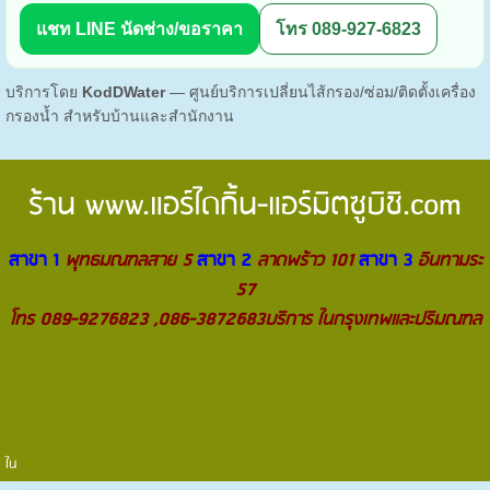
แชท LINE นัดช่าง/ขอราคา
โทร 089-927-6823
บริการโดย
KodDWater
— ศูนย์บริการเปลี่ยนไส้กรอง/ซ่อม/ติดตั้งเครื่อง
กรองน้ำ สำหรับบ้านและสำนักงาน
ร้าน
www.แอร์ไดกิ้น-แอร์มิตซูบิชิ.com
สาขา 1
พุทธมณฑลสาย 5
สาขา 2
ลาดพร้าว 101
สาขา 3
อินทามระ
57
โทร 089-9276823 ,086-3872683บริการ ในกรุงเทพและปริมณฑล
ใน