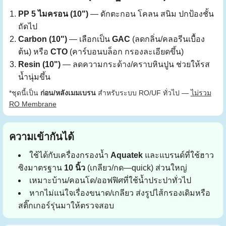
PP 5 ไมครอน (10")
— ดักตะกอน โคลน สนิม ปกป้องชั้น
ถัดไป
Carbon (10")
— เลือกเป็น
GAC
(ลดกลิ่น/คลอรีนเบื้อง
ต้น) หรือ
CTO
(คาร์บอนบล็อก กรองละเอียดขึ้น)
Resin (10")
— ลดความกระด้าง/คราบหินปูน ช่วยให้รส
น้ำนุ่มขึ้น
*ชุดนี้เป็น
ก่อน/หลังเมมเบรน
สำหรับระบบ RO/UF ทั่วไป —
ไม่รวม
RO Membrane
ความเข้ากันได้
ใช้ได้กับเครื่องกรองน้ำ
Aquatek
และแบรนด์ที่ใช้ฮาว
ซิงมาตรฐาน
10 นิ้ว
(เกลียว/กด—quick) ส่วนใหญ่
เหมาะบ้าน/คอนโด/ออฟฟิศที่ใช้น้ำประปาทั่วไป
หากไม่แน่ใจเรื่องขนาด/เกลียว ส่งรูปไส้กรองเดิมหรือ
สติ๊กเกอร์รุ่นมาให้ตรวจสอบ